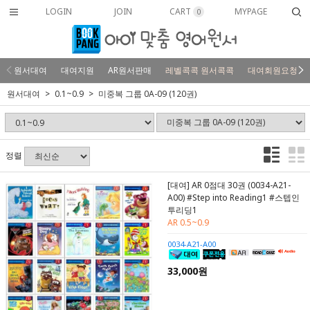
LOGIN
JOIN
CART
MYPAGE
0
원서대여
대여지원
AR원서판매
레벨콕콕 원서콕콕
대여회원요청
원서대여
0.1~0.9
미중복 그룹 0A-09 (120권)
정렬
[대여] AR 0점대 30권 (0034-A21-
A00) #Step into Reading1 #스텝인
투리딩1
AR 0.5~0.9
0034-A21-A00
33,000원