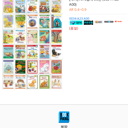
A00)
AR 0.4~0.9
0034-A23-A00
(품절)
북팡