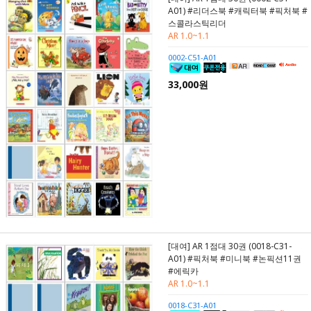
A01) #리더스북 #캐릭터북 #픽처북 #
스콜라스틱리더
AR 1.0~1.1
0002-C51-A01
33,000원
[대여] AR 1점대 30권 (0018-C31-
A01) #픽처북 #미니북 #논픽션11권
#에릭카
AR 1.0~1.1
0018-C31-A01