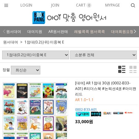
LOGIN
JOIN
CART
MYPAGE
0
원서대여
대여지원
AR원서판매
레벨콕콕 원서콕콕
대여회원요청
원서대여
1점대(0.2단위) 미중복 E
정렬
[대여] AR 1점대 30권 (0002-B33-
A01) #리더스북 #논픽션4권 #아이캔
리드
AR 1.0~1.1
0002-B33-A01
33,000원