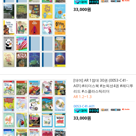
33,000원
[대여] AR 1점대 30권 (0053-C41-
A01) #리더스북 #논픽션4권 #레디투
리드 #스콜라스틱리더
AR 1.2~1.3
0053-C41-A01
33,000원