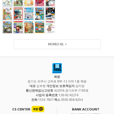
MORE(
1
/
6
)
북팡
경기도 파주시 교하로 891-12 지하 1층 북팡
대표
김부현
개인정보 보호책임자
김미정
통신판매업신고번호
제2018-경기파주-1165호
사업자 등록번호
128-92-92216
전화
1533-7837
팩스
0505-858-8254
CS CENTER
BANK ACCOUNT