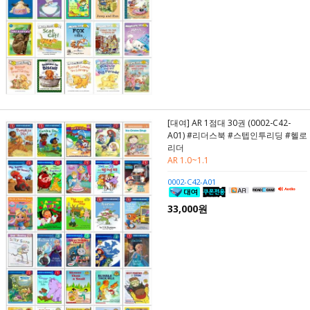
[대여] AR 1점대 30권 (0002-C42-
A01) #리더스북 #스텝인투리딩 #헬로
리더
AR 1.0~1.1
0002-C42-A01
33,000원