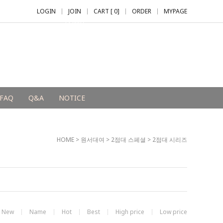
LOGIN
JOIN
CART [
0
]
ORDER
MYPAGE
+2,000 P
FAQ
Q&A
NOTICE
HOME
>
원서대여
>
2점대 스페셜
>
2점대 시리즈
New
Name
Hot
Best
High price
Low price