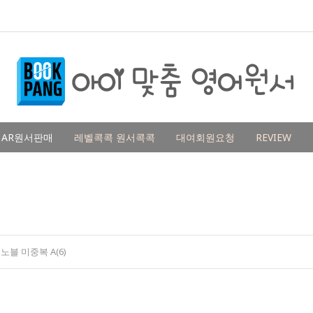
AR원서판매
레벨콕콕 원서콕콕
대여회원요청
REVIEW
블 미중복 A(6)