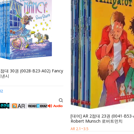
2점대 30권 (0028-B23-A02) Fancy
팬시낸시
02
[대여] AR 2점대 23권 (0041-B53-
Robert Munsch 로버트먼치
AR 2.1~3.5