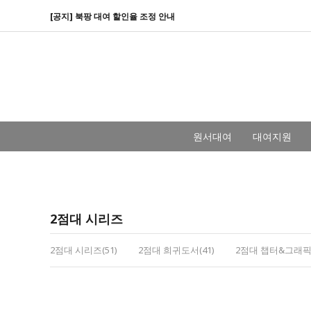
[공지] 북팡 대여 할인율 조정 안내
원서대여
대여지원
2점대 시리즈
2점대 시리즈(51)
2점대 희귀도서(41)
2점대 챕터&그래픽노