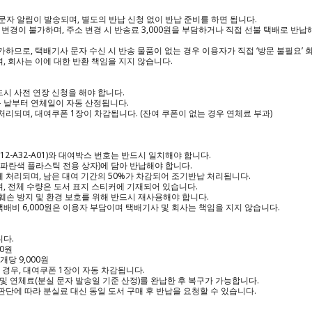
 문자 알림이 발송되며, 별도의 반납 신청 없이 반납 준비를 하면 됩니다.

경이 불가하며, 주소 변경 시 반송료 3,000원을 부담하거나 직접 선불 택배로 반납해야
가하므로, 택배기사 문자 수신 시 반송 물품이 없는 경우 이용자가 직접 ‘방문 불필요’ 회
, 회사는 이에 대한 반환 책임을 지지 않습니다.

시 사전 연장 신청을 해야 합니다.

 날부터 연체일이 자동 산정됩니다.

 처리되며, 대여쿠폰 1장이 차감됩니다. (잔여 쿠폰이 없는 경우 연체료 부과)

12-A32-A01)와 대여박스 번호는 반드시 일치해야 합니다.

(파란색 플라스틱 전용 상자)에 담아 반납해야 합니다.

 처리되며, 남은 대여 기간의 50%가 차감되어 조기반납 처리됩니다.

, 전체 수량은 도서 표지 스티커에 기재되어 있습니다.

훼손 방지 및 환경 보호를 위해 반드시 재사용해야 합니다.

 택배비 6,000원은 이용자 부담이며 택배기사 및 회사는 책임을 지지 않습니다.

다.

0원

당 9,000원

 경우, 대여쿠폰 1장이 자동 차감됩니다.

 및 연체료(분실 문자 발송일 기준 산정)를 완납한 후 복구가 가능합니다.

판단에 따라 분실료 대신 동일 도서 구매 후 반납을 요청할 수 있습니다.
