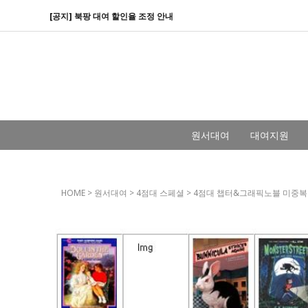
[공지] 북팡 대여 할인율 조정 안내
원서대여
대여지원
HOME
>
원서대여
>
4점대 스페셜
>
4점대 챕터&그래픽노블 미중복