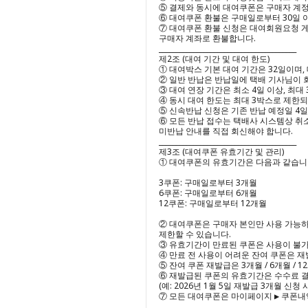
⑤ 결제와 동시에 대여쿠폰은 구매자 계정에
⑥ 대여쿠폰 환불은 구매일로부터 30일 이
⑦ 대여쿠폰 환불 신청은 대여회원요청 게시판
구매자 계좌로 환불합니다.

________________________________________

제2조 (대여 기간 및 대여 한도)

① 대여박스 기본 대여 기간은 32일이며,
② 일반 반납은 반납일에 택배 기사님이 회
③ 대여 연장 기간은 최소 4일 이상, 최대
④ 동시 대여 한도는 최대 3박스로 제한되며
⑤ 신속반납 신청은 기존 반납 예정일 4일
⑥ 모든 반납 접수는 택배사 시스템상 취소
미반납 안내를 직접 회신해야 합니다.

________________________________________

제3조 (대여쿠폰 유효기간 및 관리)

① 대여쿠폰의 유효기간은 다음과 같습니다
3쿠폰: 구매일로부터 3개월

6쿠폰: 구매일로부터 6개월

12쿠폰: 구매일로부터 12개월

② 대여쿠폰은 구매자 본인만 사용 가능하며
제한할 수 있습니다.

③ 유효기간이 만료된 쿠폰은 사용이 불가
④ 만료 전 사용이 어려운 잔여 쿠폰은 재
⑤ 잔여 쿠폰 재발급은 3개월 / 6개월 /
⑥ 재발급된 쿠폰의 유효기간은 수수료 결
(예: 2026년 1월 5일 재발급 3개월 신청 시 →
⑦ 모든 대여쿠폰은 마이페이지 ▶ 쿠폰내
________________________________________
