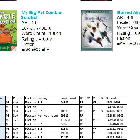
No
IL
Points
Fiction
Rating
Word Count
RP
RV
VP
LS
Barcode
MG
4.0
Fiction
3.5
24991
RP
VP
5008-0003
MG
7.0
Fiction
RP
144196-0001
MG
3.0
Fiction
3.5
18670
RP
VP
LS
32448-0007
MG
3.0
Fiction
Not yet rated.
19911
RP
512038-0001
MG
17.0
Fiction
113038
RP
VP
143960-0001
MG
10.0
Fiction
3.5
64669
RP
181440-0001
MG
8.0
Fiction
3.5
51897
RP
VP
125321-0001
MG
3.0
Fiction
3.5
19911
RP
VP
163063-0013
MG
5.0
Fiction
3.5
31457
RP
68135-0001