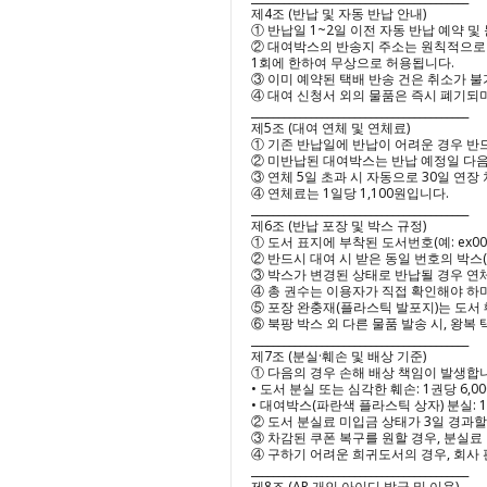
제4조 (반납 및 자동 반납 안내)

① 반납일 1~2일 이전 자동 반납 예약 및
② 대여박스의 반송지 주소는 원칙적으로 변
1회에 한하여 무상으로 허용됩니다.

③ 이미 예약된 택배 반송 건은 취소가 불
④ 대여 신청서 외의 물품은 즉시 폐기되며
________________________________________

제5조 (대여 연체 및 연체료)

① 기존 반납일에 반납이 어려운 경우 반드
② 미반납된 대여박스는 반납 예정일 다음
③ 연체 5일 초과 시 자동으로 30일 연장
④ 연체료는 1일당 1,100원입니다.

________________________________________

제6조 (반납 포장 및 박스 규정)

① 도서 표지에 부착된 도서번호(예: ex00
② 반드시 대여 시 받은 동일 번호의 박스
③ 박스가 변경된 상태로 반납될 경우 연체
④ 총 권수는 이용자가 직접 확인해야 하며
⑤ 포장 완충재(플라스틱 발포지)는 도서 
⑥ 북팡 박스 외 다른 물품 발송 시, 왕복
________________________________________

제7조 (분실·훼손 및 배상 기준)

① 다음의 경우 손해 배상 책임이 발생합니
• 도서 분실 또는 심각한 훼손: 1권당 6,00
• 대여박스(파란색 플라스틱 상자) 분실: 1개
② 도서 분실료 미입금 상태가 3일 경과할
③ 차감된 쿠폰 복구를 원할 경우, 분실료
④ 구하기 어려운 희귀도서의 경우, 회사 
________________________________________

제8조 (AR 개인 아이디 발급 및 이용)
