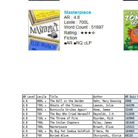
AR Level
Lexile
Title
Author
AR Quiz 
4.8
800L ★
The Doll in the Garden
Hahn, Mary Downing
5008
4.8
730L ★
Ghosts of the Titanic
Lawson, Julie
144196
4.8
860L ★
Bunnicula Strikes Again!
Howe, James
32448
4.8
760
The Boy Who Cried Werewolf
Reynolds, J.H.
512038
4.8
710L ★
The Throne of Fire
Riordan, Rick
143960
4.8
700L
The Stolen Chapters
Riley, James
181440
4.8
700L
Masterpiece
Broach, Elise
125321
4.8
740L ★
My Big Fat Zombie Goldfish
O'Hara, Mo
163063
4.8
760
Buried Alive
Skurzynski, Gloria
68135