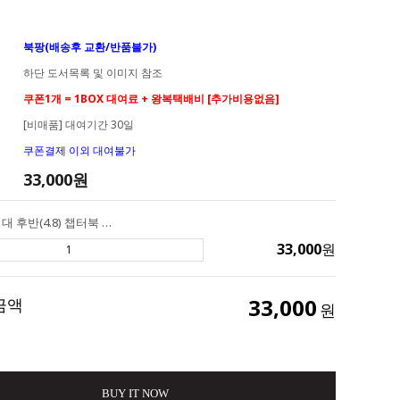
북팡(배송후 교환/반품불가)
하단 도서목록 및 이미지 참조
쿠폰1개 = 1BOX 대여료 + 왕복택배비 [추가비용없음]
[비매품] 대여기간 30일
쿠폰결제 이외 대여불가
33,000
원
[대여] AR 4점대 후반(4.8) 챕터북 9권 (0054-C31-A04) #챕터북 #MG레벨 #초등고학년이상 #중고등 #남녀공용 #공포 #미스테리 #호러 #두꺼운챕터북
33,000
원
33,000
금액
원
BUY IT NOW