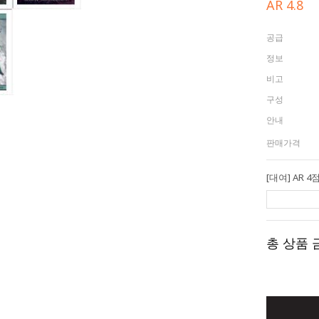
AR 4.8
공급
정보
비고
구성
안내
판매가격
총 상품 