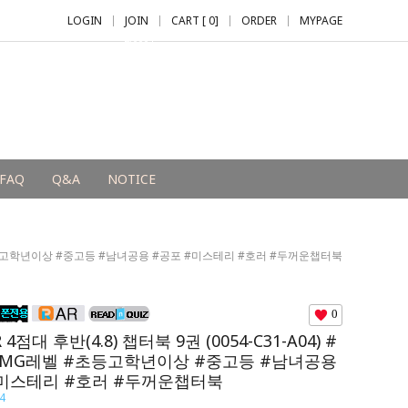
LOGIN
JOIN
CART [
0
]
ORDER
MYPAGE
+2,000 P
FAQ
Q&A
NOTICE
G레벨 #초등고학년이상 #중고등 #남녀공용 #공포 #미스테리 #호러 #두꺼운챕터북
0
 4점대 후반(4.8) 챕터북 9권 (0054-C31-A04) #
#MG레벨 #초등고학년이상 #중고등 #남녀공용
#미스테리 #호러 #두꺼운챕터북
4