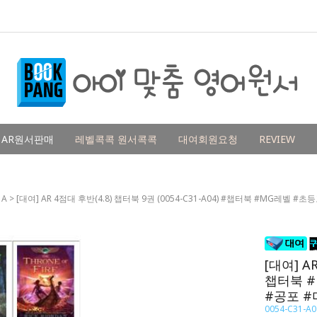
AR원서판매
레벨콕콕 원서콕콕
대여회원요청
REVIEW
 A
> [대여] AR 4점대 후반(4.8) 챕터북 9권 (0054-C31-A04) #챕터북 #M
[대여] AR
챕터북 
#공포 
0054-C31-A0