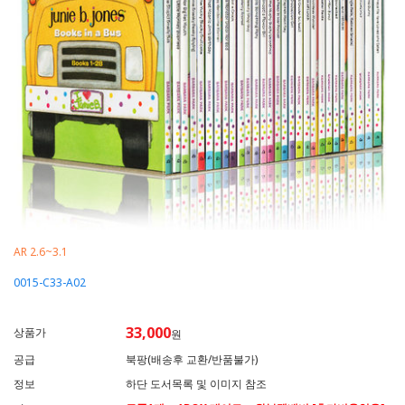
AR 2.6~3.1
0015-C33-A02
33,000
상품가
원
공급
북팡(배송후 교환/반품불가)
정보
하단 도서목록 및 이미지 참조