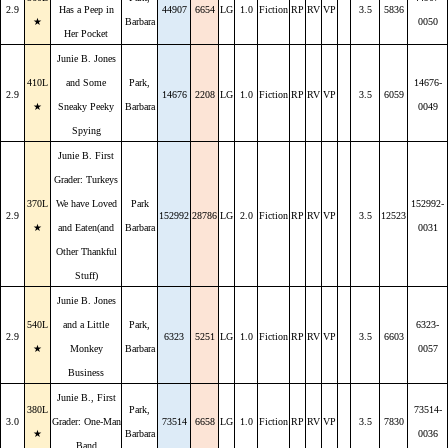
2.9
Has a Peep in
44907
6654
LG
1.0
Fiction
RP
RV
VP
3.5
5836
★
Barbara
0050
Her Pocket
Junie B. Jones
410L
and Some
Park,
14676-
2.9
14676
2208
LG
1.0
Fiction
RP
RV
VP
3.5
6059
★
Sneaky Peeky
Barbara
0049
Spying
Junie B. First
Grader: Turkeys
370L
We have Loved
Park
152992-
2.9
152992
28786
LG
2.0
Fiction
RP
RV
VP
3.5
12523
★
and Eaten(and
Barbara
0031
Other Thankful
Stuff)
Junie B. Jones
540L
and a Little
Park,
6323-
2.9
6323
5251
LG
1.0
Fiction
RP
RV
VP
3.5
6603
★
Monkey
Barbara
0057
Business
Junie B., First
380L
Park,
73514-
3.0
Grader: One-Man
73514
6658
LG
1.0
Fiction
RP
RV
VP
3.5
7830
★
Barbara
0036
Band