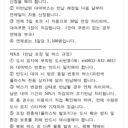
신청을 해야 합니다.

② 미반납된 대여박스는 반납 예정일 다음 날부터 
연체일이 자동 산정됩니다.

③ 연체 5일 초과 시 자동으로 30일 연장 처리되며, 
대여쿠폰 1장이 차감됩니다. (잔여 쿠폰이 없는 경우 
연체료 부과)

④ 연체료는 1일당 1,100원입니다.

________________________________________

제6조 (반납 포장 및 박스 규정)

① 도서 표지에 부착된 도서번호(예: ex0012-A32-A01)
와 대여박스 번호는 반드시 일치해야 합니다.

② 반드시 대여 시 받은 동일 번호의 박스(파란색 
플라스틱 전용 상자)에 담아 반납해야 합니다.

③ 박스가 변경된 상태로 반납될 경우 연체 처리되며, 
남은 대여 기간의 50%가 차감되어 조기반납 처리됩니다.

④ 총 권수는 이용자가 직접 확인해야 하며, 전체 수량은 
도서 표지 스티커에 기재되어 있습니다.

⑤ 포장 완충재(플라스틱 발포지)는 도서 훼손 방지 및 
환경 보호를 위해 반드시 재사용해야 합니다.

⑥ 북팡 박스 외 다른 물품 발송 시, 왕복 택배비 