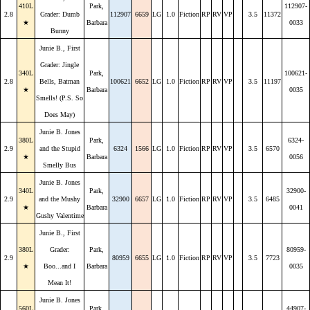
410L
Park,
112907-
2.8
Grader: Dumb
112907
6659
LG
1.0
Fiction
RP
RV
VP
3.5
11372
★
Barbara
0033
Bunny
Junie B., First
Grader: Jingle
340L
Park,
100621-
2.8
Bells, Batman
100621
6652
LG
1.0
Fiction
RP
RV
VP
3.5
11197
★
Barbara
0035
Smells! (P.S. So
Does May)
Junie B. Jones
380L
Park,
6324-
2.9
and the Stupid
6324
1566
LG
1.0
Fiction
RP
RV
VP
3.5
6570
★
Barbara
0056
Smelly Bus
Junie B. Jones
340L
Park,
32900-
2.9
and the Mushy
32900
6657
LG
1.0
Fiction
RP
RV
VP
3.5
6485
★
Barbara
0041
Gushy Valentime
Junie B., First
380L
Grader:
Park,
80959-
2.9
80959
6655
LG
1.0
Fiction
RP
RV
VP
3.5
7723
★
Boo...and I
Barbara
0035
Mean It!
Junie B. Jones
560L
Park,
44907-