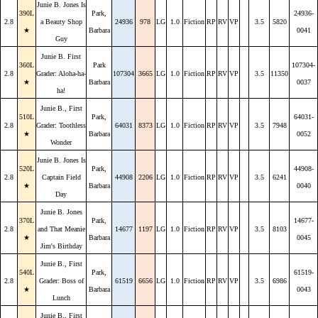
Junie B. Jones Is
390L
Park,
24936-
2.8
a Beauty Shop
24936
978
LG
1.0
Fiction
RP
RV
VP
3.5
5820
★
Barbara
0041
Guy
Junie B. First
360L
Park
107304-
2.8
Grader: Aloha-ha-
107304
3665
LG
1.0
Fiction
RP
RV
VP
3.5
11350
★
Barbara
0037
ha!
Junie B., First
510L
Park,
64031-
2.8
Grader: Toothless
64031
8373
LG
1.0
Fiction
RP
RV
VP
3.5
7948
★
Barbara
0052
Wonder
Junie B. Jones Is
520L
Park,
44908-
2.8
Captain Field
44908
2206
LG
1.0
Fiction
RP
RV
VP
3.5
6241
★
Barbara
0040
Day
Junie B. Jones
370L
Park,
14677-
2.8
and That Meanie
14677
1197
LG
1.0
Fiction
RP
RV
VP
3.5
8103
★
Barbara
0045
Jim's Birthday
Junie B., First
540L
Park,
61519-
2.8
Grader: Boss of
61519
6656
LG
1.0
Fiction
RP
RV
VP
3.5
6986
★
Barbara
0043
Lunch
Junie B., First