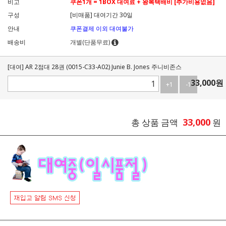
비고
쿠폰1개 = 1BOX 대여료 + 왕복택배비 [추가비용없음]
구성
[비매품] 대여기간 30일
안내
쿠폰결제 이외 대여불가
배송비
개별(단품무료)
[대여] AR 2점대 28권 (0015-C33-A02) Junie B. Jones 주니비존스
33,000
원
+1
-1
33,000
총 상품 금액
원