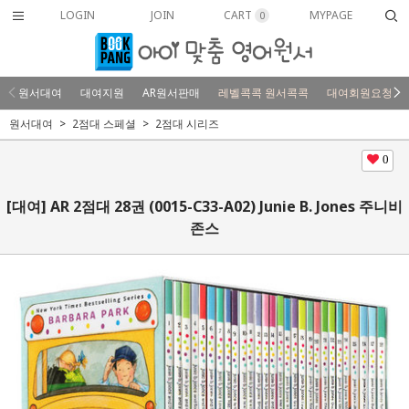
LOGIN
JOIN
CART
MYPAGE
0
원서대여
대여지원
AR원서판매
레벨콕콕 원서콕콕
대여회원요청
원서대여
2점대 스페셜
2점대 시리즈
0
[대여] AR 2점대 28권 (0015-C33-A02) Junie B. Jones 주니비
존스