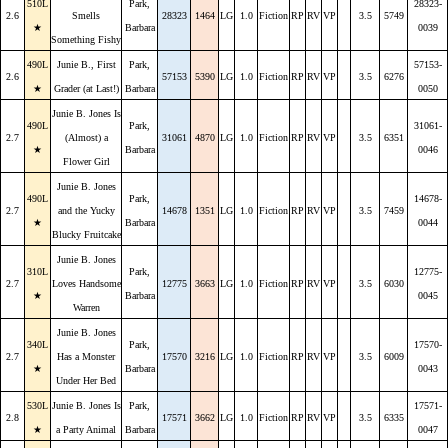
510L
Park,
28323-
2.6
Smells
28323
1464
LG
1.0
Fiction
RP
RV
VP
3.5
5749
★
Barbara
0039
Something Fishy
490L
Junie B., First
Park,
57153-
2.6
57153
5390
LG
1.0
Fiction
RP
RV
VP
3.5
6276
★
Grader (at Last!)
Barbara
0050
Junie B. Jones Is
490L
Park,
31061-
2.7
(Almost) a
31061
4870
LG
1.0
Fiction
RP
RV
VP
3.5
6351
★
Barbara
0046
Flower Girl
Junie B. Jones
490L
Park,
14678-
2.7
and the Yucky
14678
1351
LG
1.0
Fiction
RP
RV
VP
3.5
7459
★
Barbara
0044
Blucky Fruitcake
Junie B. Jones
310L
Park,
12775-
2.7
Loves Handsome
12775
3663
LG
1.0
Fiction
RP
RV
VP
3.5
6030
★
Barbara
0045
Warren
Junie B. Jones
340L
Park,
17570-
2.7
Has a Monster
17570
3216
LG
1.0
Fiction
RP
RV
VP
3.5
6009
★
Barbara
0043
Under Her Bed
530L
Junie B. Jones Is
Park,
17571-
2.8
17571
3662
LG
1.0
Fiction
RP
RV
VP
3.5
6335
★
a Party Animal
Barbara
0047