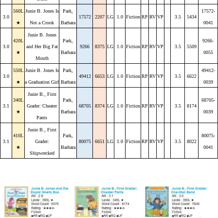
560L
Junie B. Jones Is
Park,
17572-
3.0
17572
2207
LG
1.0
Fiction
RP
RV
VP
3.5
5434
★
Not a Crook
Barbara
0041
Junie B. Jones
420L
Park,
9266-
3.0
and Her Big Fat
9266
8375
LG
1.0
Fiction
RP
RV
VP
3.5
5509
★
Barbara
0055
Mouth
550L
Junie B. Jones Is
Park,
49412-
3.0
49412
6653
LG
1.0
Fiction
RP
RV
VP
3.5
6622
★
a Graduation Girl
Barbara
0039
Junie B., First
340L
Park,
68705-
3.1
Grader: Cheater
68705
8374
LG
1.0
Fiction
RP
RV
VP
3.5
8174
★
Barbara
0039
Pants
Junie B., First
410L
Park,
80075-
3.1
Grader:
80075
6651
LG
1.0
Fiction
RP
RV
VP
3.5
8022
★
Barbara
0041
Shipwrecked