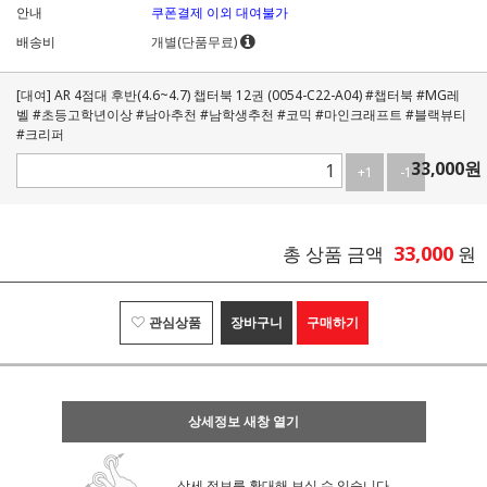
안내
쿠폰결제 이외 대여불가
배송비
개별(단품무료)
[대여] AR 4점대 후반(4.6~4.7) 챕터북 12권 (0054-C22-A04) #챕터북 #MG레
벨 #초등고학년이상 #남아추천 #남학생추천 #코믹 #마인크래프트 #블랙뷰티
#크리퍼
33,000
원
+1
-1
33,000
총 상품 금액
원
관심상품
장바구니
구매하기
상세정보 새창 열기
상세 정보를 확대해 보실 수 있습니다.