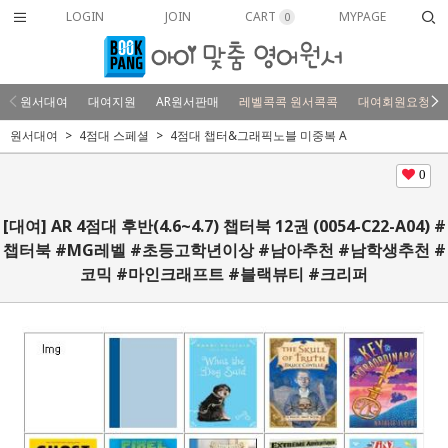
LOGIN
JOIN
CART
MYPAGE
0
원서대여
대여지원
AR원서판매
레벨콕콕 원서콕콕
대여회원요청
원서대여
4점대 스페셜
4점대 챕터&그래픽노블 미중복 A
0
[대여] AR 4점대 후반(4.6~4.7) 챕터북 12권 (0054-C22-A04) #
챕터북 #MG레벨 #초등고학년이상 #남아추천 #남학생추천 #
코믹 #마인크래프트 #블랙뷰티 #크리퍼