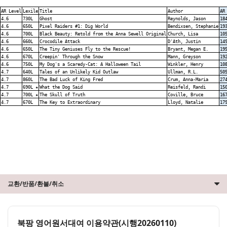
AR Level
Lexile
Title
Author
AR
4.6
730L
Ghost
Reynolds, Jason
18
4.6
650L
Pixel Raiders #1: Dig World
Bendixsen, Stephanie
19
4.6
700L
Black Beauty: Retold from the Anna Sewell Original
Church, Lisa
10
4.6
660L
Crocodile Attack
D'Ath, Justin
14
4.6
650L
The Tiny Geniuses Fly to the Rescue!
Bryant, Megan E.
19
4.6
670L
Creepin' Through the Snow
Mann, Greyson
19
4.6
750L
My Dog's a Scaredy-Cat: A Halloween Tail
Winkler, Henry
10
4.7
640L
Tales of an Unlikely Kid Outlaw
Ullman, R.L.
50
4.7
860L
The Bad Luck of King Fred
Crum, Anna-Maria
27
4.7
690L ★
What the Dog Said
Reisfeld, Randi
15
4.7
700L ★
The Skull of Truth
Coville, Bruce
16
4.7
670L
The Key to Extraordinary
Lloyd, Natalie
17
교환/반품/환불/취소
북팡 영어원서대여 이용약관(시행20260110)