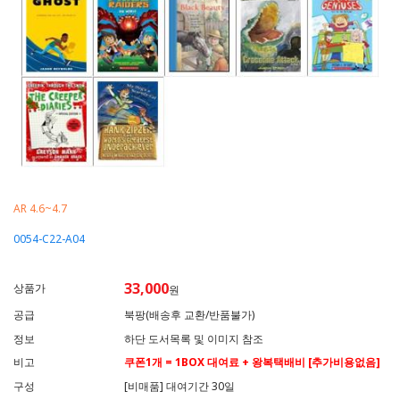
AR 4.6~4.7
0054-C22-A04
33,000
상품가
원
공급
북팡(배송후 교환/반품불가)
정보
하단 도서목록 및 이미지 참조
비고
쿠폰1개 = 1BOX 대여료 + 왕복택배비 [추가비용없음]
구성
[비매품] 대여기간 30일