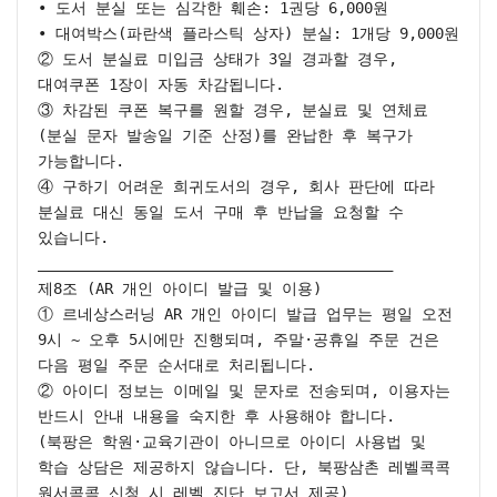
• 도서 분실 또는 심각한 훼손: 1권당 6,000원

• 대여박스(파란색 플라스틱 상자) 분실: 1개당 9,000원

② 도서 분실료 미입금 상태가 3일 경과할 경우, 
대여쿠폰 1장이 자동 차감됩니다.

③ 차감된 쿠폰 복구를 원할 경우, 분실료 및 연체료
(분실 문자 발송일 기준 산정)를 완납한 후 복구가 
가능합니다.

④ 구하기 어려운 희귀도서의 경우, 회사 판단에 따라 
분실료 대신 동일 도서 구매 후 반납을 요청할 수 
있습니다.

________________________________________

제8조 (AR 개인 아이디 발급 및 이용)

① 르네상스러닝 AR 개인 아이디 발급 업무는 평일 오전 
9시 ~ 오후 5시에만 진행되며, 주말·공휴일 주문 건은 
다음 평일 주문 순서대로 처리됩니다.

② 아이디 정보는 이메일 및 문자로 전송되며, 이용자는 
반드시 안내 내용을 숙지한 후 사용해야 합니다.

(북팡은 학원·교육기관이 아니므로 아이디 사용법 및 
학습 상담은 제공하지 않습니다. 단, 북팡삼촌 레벨콕콕 
원서콕콕 신청 시 레벨 진단 보고서 제공)
