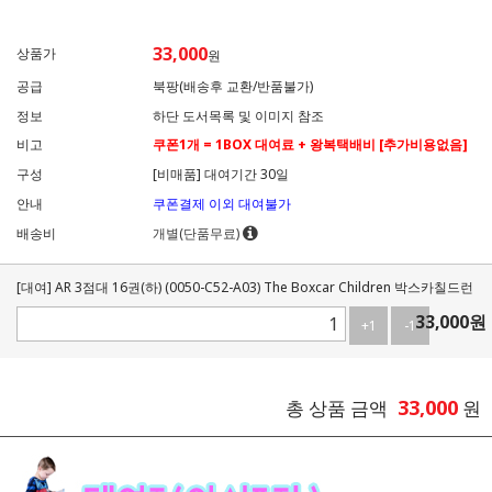
33,000
상품가
원
공급
북팡(배송후 교환/반품불가)
정보
하단 도서목록 및 이미지 참조
비고
쿠폰1개 = 1BOX 대여료 + 왕복택배비 [추가비용없음]
구성
[비매품] 대여기간 30일
안내
쿠폰결제 이외 대여불가
배송비
개별(단품무료)
[대여] AR 3점대 16권(하) (0050-C52-A03) The Boxcar Children 박스카칠드런
33,000
원
+1
-1
33,000
총 상품 금액
원