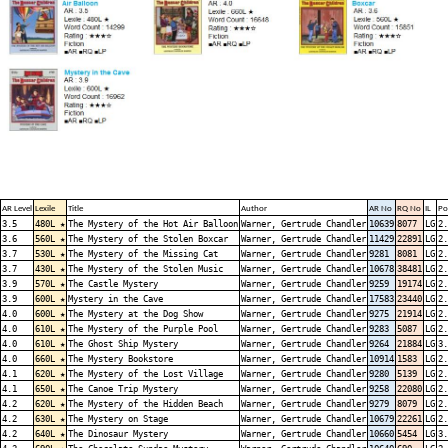
AR Level
Lexile
Title
Author
AR No
RQ No
IL
Po
3.5
480L ★
The Mystery of the Hot Air Balloon
Warner, Gertrude Chandler
10639
8077
LG
2.
3.6
560L ★
The Mystery of the Stolen Boxcar
Warner, Gertrude Chandler
11429
22891
LG
2.
3.7
530L ★
The Mystery of the Missing Cat
Warner, Gertrude Chandler
9281
8081
LG
2.
3.7
430L ★
The Mystery of the Stolen Music
Warner, Gertrude Chandler
10678
38481
LG
2.
3.9
570L ★
The Castle Mystery
Warner, Gertrude Chandler
9259
19174
LG
2.
3.9
600L ★
Mystery in the Cave
Warner, Gertrude Chandler
17583
23440
LG
2.
4.0
600L ★
The Mystery at the Dog Show
Warner, Gertrude Chandler
9275
21914
LG
2.
4.0
610L ★
The Mystery of the Purple Pool
Warner, Gertrude Chandler
9283
5087
LG
2.
4.0
610L ★
The Ghost Ship Mystery
Warner, Gertrude Chandler
9264
21884
LG
3.
4.0
660L ★
The Mystery Bookstore
Warner, Gertrude Chandler
10914
1583
LG
2.
4.1
620L ★
The Mystery of the Lost Village
Warner, Gertrude Chandler
9280
5139
LG
2.
4.1
650L ★
The Canoe Trip Mystery
Warner, Gertrude Chandler
9258
22080
LG
2.
4.2
620L ★
The Mystery of the Hidden Beach
Warner, Gertrude Chandler
9279
8079
LG
2.
4.2
630L ★
The Mystery on Stage
Warner, Gertrude Chandler
10679
22261
LG
2.
4.2
640L ★
The Dinosaur Mystery
Warner, Gertrude Chandler
10660
5454
LG
3.