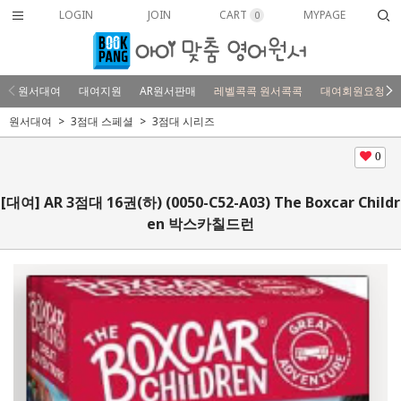
LOGIN
JOIN
CART
MYPAGE
0
원서대여
대여지원
AR원서판매
레벨콕콕 원서콕콕
대여회원요청
원서대여
3점대 스페셜
3점대 시리즈
0
[대여] AR 3점대 16권(하) (0050-C52-A03) The Boxcar Childr
en 박스카칠드런